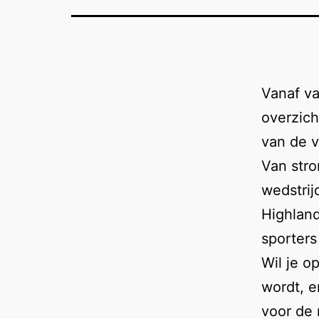
Vanaf va
overzich
van de v
Van stro
wedstrij
Highland
sporters
Wil je o
wordt, e
voor de 