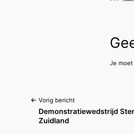
Gee
Je moe
Bericht
Vorig bericht
Demonstratiewedstrijd Ste
navigatie
Zuidland