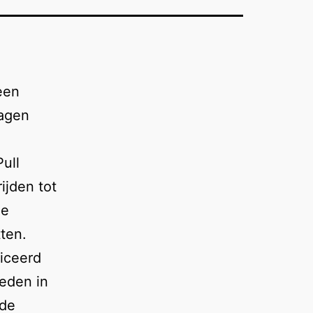
een
lagen
ull
ijden tot
le
tten.
liceerd
neden in
 de