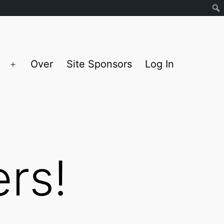
Over
Site Sponsors
Log In
Open
menu
ers!