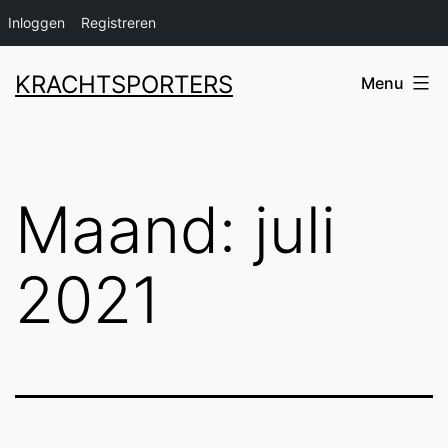
Inloggen
Registreren
Ga
KRACHTSPORTERS
Menu
naar
de
inhoud
Maand:
juli
2021