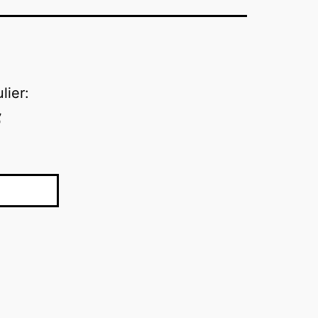
lier:
f