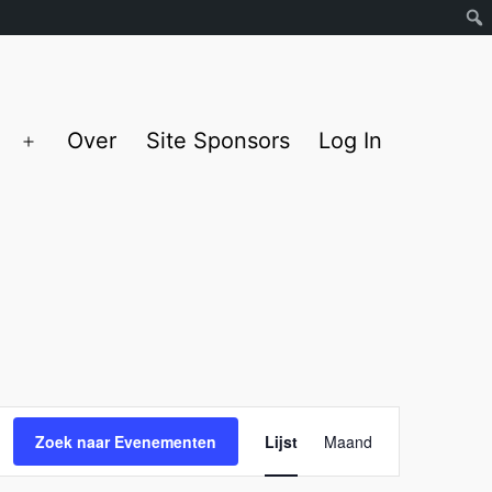
Over
Site Sponsors
Log In
Open
menu
Evenemen
Zoek naar Evenementen
Lijst
Maand
weergave