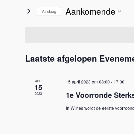
Zoeken
keyword
Aankomende
in.
Vandaag
en
Zoek
Selecteer
voor
een
weergeven
Evenementen
datum.
met
navigatie
Laatste afgelopen Evenem
keyword.
APR
15 april 2023 om 08:00
-
17:00
15
1e Voorronde Sterk
2023
In Wilnes wordt de eerste voorroo