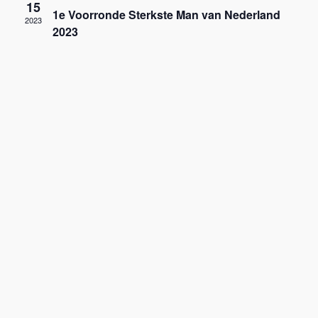
15
1e Voorronde Sterkste Man van Nederland
weer
2023
2023
navig