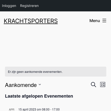
Inloggen
Registreren
Ga
KRACHTSPORTERS
Menu
naar
de
inhoud
Er zijn geen aankomende evenementen.
Aankomende
Even
Ev
Zoeken
Lijst
Selecteer
we
Zoek
Laatste afgelopen Evenementen
een
na
en
datum.
15 april 2023 om 08:00
-
17:00
APR