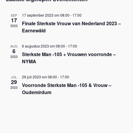
Zoek
een
na
en
datum.
17 september 2023 om 08:00
-
17:00
SEP
17
Finale Sterkste Vrouw van Nederland 2023 –
weer
2023
Earnewâld
navig
6 augustus 2023 om 08:00
-
17:00
AUG
6
Sterkste Man -105 + Vrouwen voorronde –
2023
NYMA
29 juli 2023 om 08:00
-
17:00
JUL
29
Voorronde Sterkste Man -105 & Vrouw –
2023
Oudemirdum