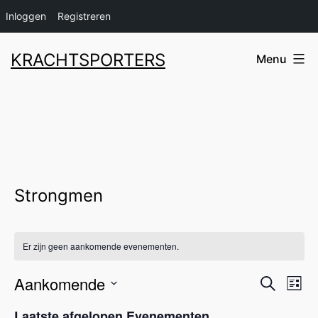
Inloggen
Registreren
Ga
KRACHTSPORTERS
Menu
naar
de
inhoud
Strongmen
Er zijn geen aankomende evenementen.
Aankomende
Even
Ev
Zoeken
Lijst
Selecteer
we
Laatste afgelopen Evenementen