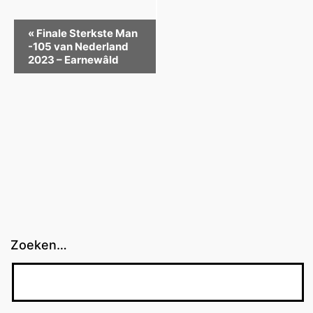
Evenement
«
Finale Sterkste Man
-105 van Nederland
Navigatie
2023 – Earnewâld
Zoeken…